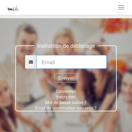
Toggl
navig
Instruction de déblocage
Connexion
Inscription
Mot de passe oublié ?
Email de confirmation non reçu ?